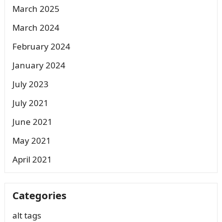
March 2025
March 2024
February 2024
January 2024
July 2023
July 2021
June 2021
May 2021
April 2021
Categories
alt tags