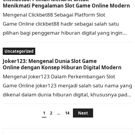
Menikmati Pengalaman Slot Game Online Modern
Mengenal Clickbet88 Sebagai Platform Slot
Game Online clickbet88 hadir sebagai salah satu
pilihan bagi penggemar hiburan digital yang ingin
menikmati berbagai permainan slot game online.
Platform ini menawarkan konsep permainan yang
Uncategorized
menggabungkan tampilan menarik, fitur interaktif,
Joker123: Mengenal Dunia Slot Game
Online dengan Konsep Hiburan Digital Modern
serta kemudahan akses melalui berbagai…
Mengenal Joker123 Dalam Perkembangan Slot
Game Online joker123 menjadi salah satu nama yang
dikenal dalam dunia hiburan digital, khususnya pada
kategori slot game online. Perkembangan teknologi
Posts
internet membuat permainan berbasis…
1
2
…
14
Next
pagination