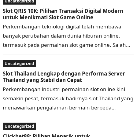
Uncategorized
Slot QRIS 10K: Pilihan Transaksi Digital Modern
untuk Menikmati Slot Game Online
Perkembangan teknologi digital telah membawa
banyak perubahan dalam dunia hiburan online,
termasuk pada permainan slot game online. Salah
satu inovasi yang semakin dikenal adalah Slot QRIS
10K, yaitu…
Uncategorized
Slot Thailand Lengkap dengan Performa Server
Thailand yang Stabil dan Cepat
Perkembangan industri permainan slot online kini
semakin pesat, termasuk hadirnya slot Thailand yang
menawarkan pengalaman bermain berbeda
dibandingkan dengan slot dari negara lain. Slot
Thailand dikenal memiliki karakteristik…
Uncategorized
Clickbet88: Pilihan Menarik untuk