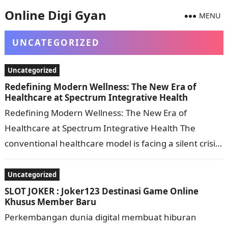
Online Digi Gyan
MENU
UNCATEGORIZED
Uncategorized
Redefining Modern Wellness: The New Era of
Healthcare at Spectrum Integrative Health
Redefining Modern Wellness: The New Era of
Healthcare at Spectrum Integrative Health The
conventional healthcare model is facing a silent crisis.
For years, patients dealing with chronic fatigue,…
Uncategorized
SLOT JOKER : Joker123 Destinasi Game Online
Khusus Member Baru
Perkembangan dunia digital membuat hiburan