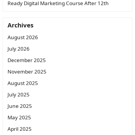
Ready Digital Marketing Course After 12th
Archives
August 2026
July 2026
December 2025
November 2025
August 2025
July 2025
June 2025
May 2025
April 2025