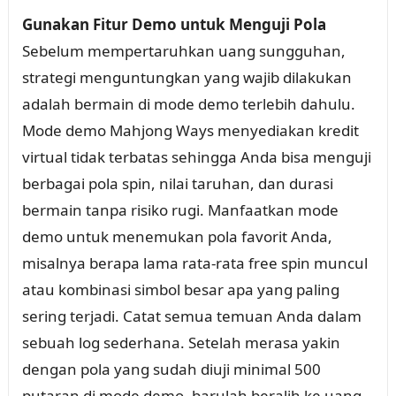
Gunakan Fitur Demo untuk Menguji Pola
Sebelum mempertaruhkan uang sungguhan,
strategi menguntungkan yang wajib dilakukan
adalah bermain di mode demo terlebih dahulu.
Mode demo Mahjong Ways menyediakan kredit
virtual tidak terbatas sehingga Anda bisa menguji
berbagai pola spin, nilai taruhan, dan durasi
bermain tanpa risiko rugi. Manfaatkan mode
demo untuk menemukan pola favorit Anda,
misalnya berapa lama rata-rata free spin muncul
atau kombinasi simbol besar apa yang paling
sering terjadi. Catat semua temuan Anda dalam
sebuah log sederhana. Setelah merasa yakin
dengan pola yang sudah diuji minimal 500
putaran di mode demo, barulah beralih ke uang