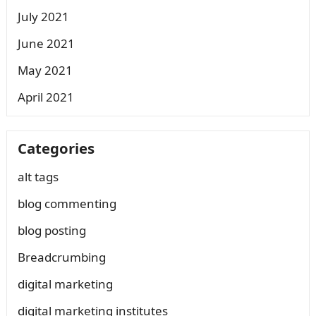
July 2021
June 2021
May 2021
April 2021
Categories
alt tags
blog commenting
blog posting
Breadcrumbing
digital marketing
digital marketing institutes