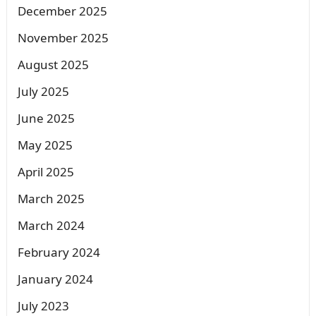
December 2025
November 2025
August 2025
July 2025
June 2025
May 2025
April 2025
March 2025
March 2024
February 2024
January 2024
July 2023