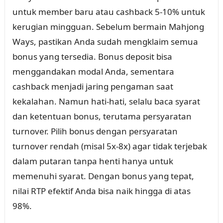
untuk member baru atau cashback 5-10% untuk
kerugian mingguan. Sebelum bermain Mahjong
Ways, pastikan Anda sudah mengklaim semua
bonus yang tersedia. Bonus deposit bisa
menggandakan modal Anda, sementara
cashback menjadi jaring pengaman saat
kekalahan. Namun hati-hati, selalu baca syarat
dan ketentuan bonus, terutama persyaratan
turnover. Pilih bonus dengan persyaratan
turnover rendah (misal 5x-8x) agar tidak terjebak
dalam putaran tanpa henti hanya untuk
memenuhi syarat. Dengan bonus yang tepat,
nilai RTP efektif Anda bisa naik hingga di atas
98%.