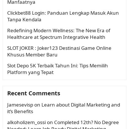
Manfaatnya
Clickbet88 Login: Panduan Lengkap Masuk Akun
Tanpa Kendala
Redefining Modern Wellness: The New Era of
Healthcare at Spectrum Integrative Health
SLOT JOKER : Joker123 Destinasi Game Online
Khusus Member Baru
Slot Depo 5K Terbaik Tahun Ini: Tips Memilih
Platform yang Tepat
Recent Comments
Jamesevisp
on
Learn about Digital Marketing and
it’s Benefits
alkoholizem_ossi
on
Completed 12th? No Degree
Needed: Learn Job-Ready Digital Marketing