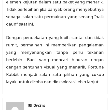
elemen kejutan dalam satu paket yang menarik.
Tidak berlebihan jika banyak orang menyebutnya
sebagai salah satu permainan yang sedang “naik
daun” saat ini.
Dengan pendekatan yang lebih santai dan tidak
rumit, permainan ini memberikan pengalaman
yang menyenangkan tanpa perlu tekanan
berlebih. Bagi yang mencari hiburan ringan
dengan sentuhan visual yang menarik, Fortune
Rabbit menjadi salah satu pilihan yang cukup
layak untuk dicoba dan dieksplorasi lebih lanjut.
f0ll0w3rs