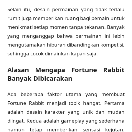
Selain itu, desain permainan yang tidak terlalu
rumit juga memberikan ruang bagi pemain untuk
menikmati setiap momen tanpa tekanan. Banyak
yang menganggap bahwa permainan ini lebih
mengutamakan hiburan dibandingkan kompetisi,
sehingga cocok dimainkan kapan saja.
Alasan Mengapa Fortune Rabbit
Banyak Dibicarakan
Ada beberapa faktor utama yang membuat
Fortune Rabbit menjadi topik hangat. Pertama
adalah desain karakter yang unik dan mudah
diingat. Kedua adalah gameplay yang sederhana
namun tetap memberikan sensasi kejutan.