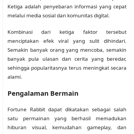
Ketiga adalah penyebaran informasi yang cepat
melalui media sosial dan komunitas digital.
Kombinasi dari ketiga faktor tersebut
menciptakan efek viral yang sulit dihindari.
Semakin banyak orang yang mencoba, semakin
banyak pula ulasan dan cerita yang beredar,
sehingga popularitasnya terus meningkat secara
alami.
Pengalaman Bermain
Fortune Rabbit dapat dikatakan sebagai salah
satu permainan yang berhasil memadukan
hiburan visual, kemudahan gameplay, dan