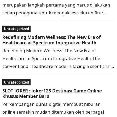
merupakan langkah pertama yang harus dilakukan
setiap pengguna untuk mengakses seluruh fitur
yang tersedia di Clickbet88. Meskipun terlihat
sederhana, proses masuk ke…
Uncategorized
Redefining Modern Wellness: The New Era of
Healthcare at Spectrum Integrative Health
Redefining Modern Wellness: The New Era of
Healthcare at Spectrum Integrative Health The
conventional healthcare model is facing a silent crisis.
For years, patients dealing with chronic fatigue,…
Uncategorized
SLOT JOKER : Joker123 Destinasi Game Online
Khusus Member Baru
Perkembangan dunia digital membuat hiburan
online semakin mudah ditemukan oleh berbagai