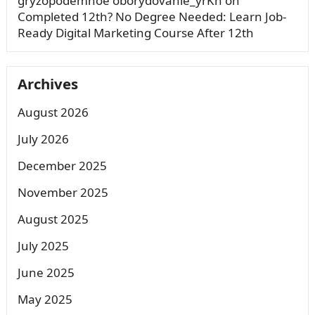
gryzopodemnoe oborydovanie_yrKn
on
Completed 12th? No Degree Needed: Learn Job-
Ready Digital Marketing Course After 12th
Archives
August 2026
July 2026
December 2025
November 2025
August 2025
July 2025
June 2025
May 2025