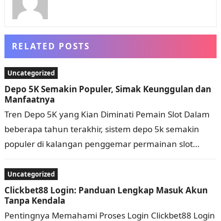
RELATED POSTS
Uncategorized
Depo 5K Semakin Populer, Simak Keunggulan dan
Manfaatnya
Tren Depo 5K yang Kian Diminati Pemain Slot Dalam
beberapa tahun terakhir, sistem depo 5k semakin
populer di kalangan penggemar permainan slot
online. Bukan tanpa alasan, nominal deposit yang…
Uncategorized
Clickbet88 Login: Panduan Lengkap Masuk Akun
Tanpa Kendala
Pentingnya Memahami Proses Login Clickbet88 Login