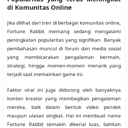
di Komunitas Online
Jika dilihat dari tren di berbagai komunitas online,
Fortune Rabbit memang sedang mengalami
peningkatan popularitas yang signifikan. Banyak
pembahasan muncul di forum dan media sosial
yang membicarakan pengalaman bermain,
strategi, hingga momen-momen menarik yang
terjadi saat memainkan game ini.
Faktor viral ini juga didorong oleh banyaknya
konten kreator yang membagikan pengalaman
mereka, baik dalam bentuk video pendek
maupun ulasan singkat. Hal ini membuat nama
Fortune Rabbit semakin dikenal luas, bahkan