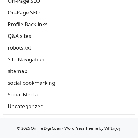
Off-Page SEO
On-Page SEO
Profile Backlinks
Q&A sites
robots.txt
Site Navigation
sitemap
social bookmarking
Social Media
Uncategorized
© 2026
Online Digi Gyan
-
WordPress Theme
by
WPEnjoy