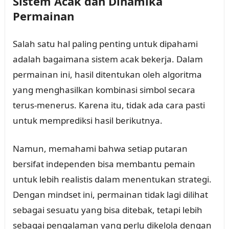
Sistem Acak dan Dinamika
Permainan
Salah satu hal paling penting untuk dipahami
adalah bagaimana sistem acak bekerja. Dalam
permainan ini, hasil ditentukan oleh algoritma
yang menghasilkan kombinasi simbol secara
terus-menerus. Karena itu, tidak ada cara pasti
untuk memprediksi hasil berikutnya.
Namun, memahami bahwa setiap putaran
bersifat independen bisa membantu pemain
untuk lebih realistis dalam menentukan strategi.
Dengan mindset ini, permainan tidak lagi dilihat
sebagai sesuatu yang bisa ditebak, tetapi lebih
sebagai pengalaman yang perlu dikelola dengan