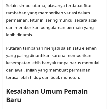
Selain simbol utama, biasanya terdapat fitur
tambahan yang memberikan variasi dalam
permainan. Fitur ini sering muncul secara acak
dan memberikan pengalaman bermain yang
lebih dinamis.
Putaran tambahan menjadi salah satu elemen
yang paling dinantikan karena memberikan
kesempatan lebih banyak tanpa harus memulai
dari awal. Inilah yang membuat permainan
terasa lebih hidup dan tidak monoton.
Kesalahan Umum Pemain
Baru