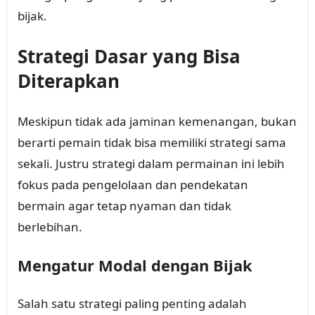
bijak.
Strategi Dasar yang Bisa
Diterapkan
Meskipun tidak ada jaminan kemenangan, bukan
berarti pemain tidak bisa memiliki strategi sama
sekali. Justru strategi dalam permainan ini lebih
fokus pada pengelolaan dan pendekatan
bermain agar tetap nyaman dan tidak
berlebihan.
Mengatur Modal dengan Bijak
Salah satu strategi paling penting adalah