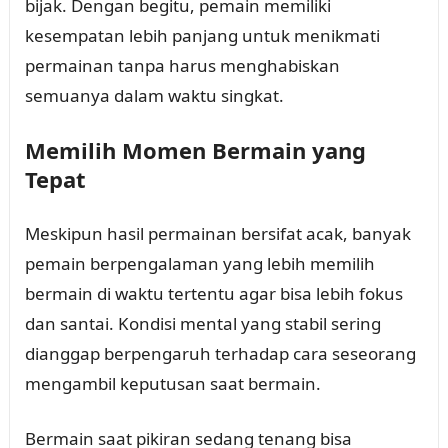
bijak. Dengan begitu, pemain memiliki
kesempatan lebih panjang untuk menikmati
permainan tanpa harus menghabiskan
semuanya dalam waktu singkat.
Memilih Momen Bermain yang
Tepat
Meskipun hasil permainan bersifat acak, banyak
pemain berpengalaman yang lebih memilih
bermain di waktu tertentu agar bisa lebih fokus
dan santai. Kondisi mental yang stabil sering
dianggap berpengaruh terhadap cara seseorang
mengambil keputusan saat bermain.
Bermain saat pikiran sedang tenang bisa