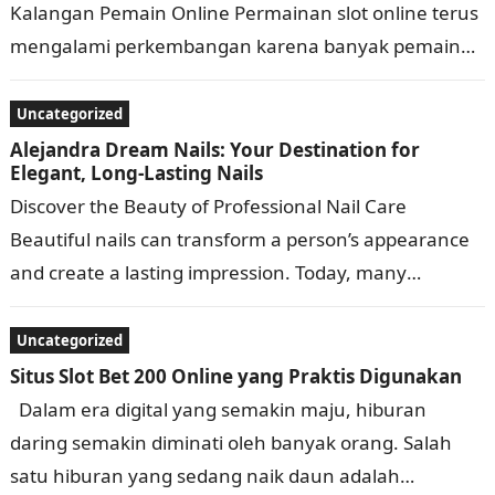
Kalangan Pemain Online Permainan slot online terus
mengalami perkembangan karena banyak pemain
mencari pengalaman bermain yang menarik, praktis,
dan penuh variasi….
Uncategorized
Alejandra Dream Nails: Your Destination for
Elegant, Long-Lasting Nails
Discover the Beauty of Professional Nail Care
Beautiful nails can transform a person’s appearance
and create a lasting impression. Today, many
individuals look for nail services that combine…
Uncategorized
Situs Slot Bet 200 Online yang Praktis Digunakan
Dalam era digital yang semakin maju, hiburan
daring semakin diminati oleh banyak orang. Salah
satu hiburan yang sedang naik daun adalah