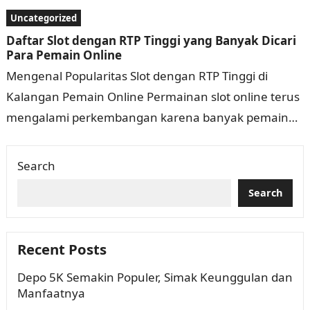
platform menawarkan beragam layanan dengan
Uncategorized
fitur…
Daftar Slot dengan RTP Tinggi yang Banyak Dicari
Para Pemain Online
Mengenal Popularitas Slot dengan RTP Tinggi di
Kalangan Pemain Online Permainan slot online terus
mengalami perkembangan karena banyak pemain
mencari pengalaman bermain yang menarik, praktis,
dan penuh variasi….
Search
Search
Recent Posts
Depo 5K Semakin Populer, Simak Keunggulan dan
Manfaatnya