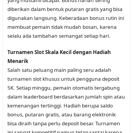
yang mustahil dicapai. Bonus harian sering
diberikan dalam bentuk putaran gratis yang bisa
digunakan langsung. Keberadaan bonus rutin ini
membuat pemain tidak mudah bosan, karena
selalu ada tambahan semangat setiap hari.
Turnamen Slot Skala Kecil dengan Hadiah
Menarik
Salah satu peluang main paling seru adalah
turnamen slot khusus untuk pengguna deposit
5K. Setiap minggu, pemain otomatis tergabung
dalam leaderboard berdasarkan jumlah spin atau
kemenangan tertinggi. Hadiah berupa saldo
bonus, putaran gratis, atau barang elektronik
bisa diraih tanpa perlu deposit besar. Turnamen
ini sangat kompetitif namun tetap santai karena