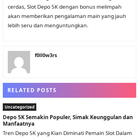
cerdas, Slot Depo 5K dengan bonus melimpah
akan memberikan pengalaman main yang jauh
lebih seru dan menguntungkan.
f0ll0w3rs
RELATED POSTS
Uncategorized
Depo 5K Semakin Populer, Simak Keunggulan dan
Manfaatnya
Tren Depo 5K yang Kian Diminati Pemain Slot Dalam