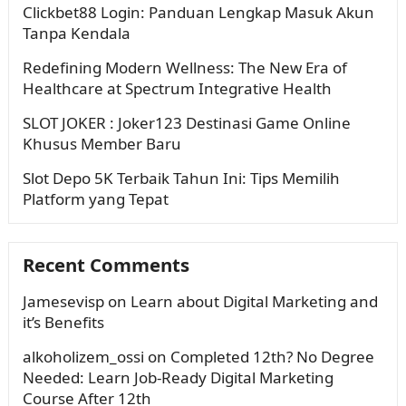
Clickbet88 Login: Panduan Lengkap Masuk Akun
Tanpa Kendala
Redefining Modern Wellness: The New Era of
Healthcare at Spectrum Integrative Health
SLOT JOKER : Joker123 Destinasi Game Online
Khusus Member Baru
Slot Depo 5K Terbaik Tahun Ini: Tips Memilih
Platform yang Tepat
Recent Comments
Jamesevisp
on
Learn about Digital Marketing and
it’s Benefits
alkoholizem_ossi
on
Completed 12th? No Degree
Needed: Learn Job-Ready Digital Marketing
Course After 12th