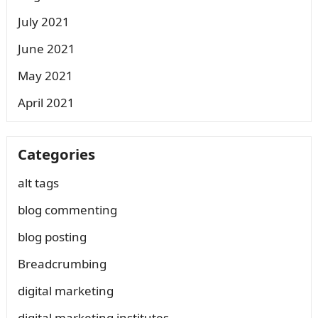
July 2021
June 2021
May 2021
April 2021
Categories
alt tags
blog commenting
blog posting
Breadcrumbing
digital marketing
digital marketing institutes