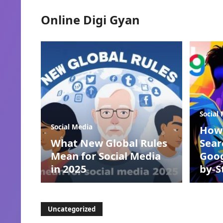
Online Digi Gyan
digita
Social Media
Why 
How Social Media
Com
ules
Search Is Replacing
Subs
dia
Google for Gen Z: Step-
Beco
by-Step System
SMO
Uncategorized