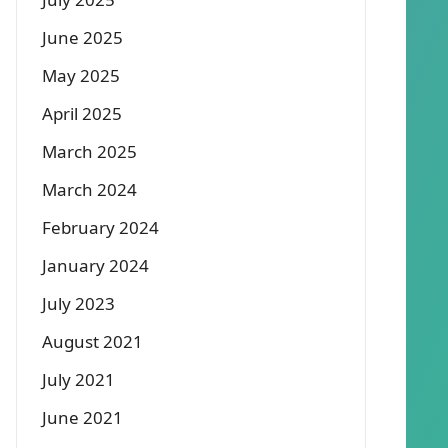
June 2025
May 2025
April 2025
March 2025
March 2024
February 2024
January 2024
July 2023
August 2021
July 2021
June 2021