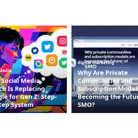
l marketing
Are Private
Social Media
munities and
cription Models
What New Global R
ming the Future of
Mean for Social Me
?
in 2025