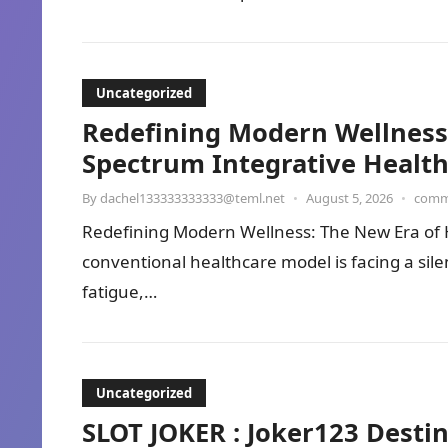
Uncategorized
Redefining Modern Wellness:
Spectrum Integrative Healt
By
dachel133333333333@teml.net
•
August 5, 2026
•
comm
Redefining Modern Wellness: The New Era of 
conventional healthcare model is facing a silen
fatigue,…
Uncategorized
SLOT JOKER : Joker123 Dest