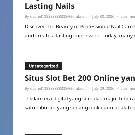
Lasting Nails
By
dachel133333333333@teml.net
•
July 30, 2026
•
commen
Discover the Beauty of Professional Nail Care
and create a lasting impression. Today, many i
Uncategorized
Situs Slot Bet 200 Online ya
By
dachel133333333333@teml.net
•
July 29, 2026
•
commen
Dalam era digital yang semakin maju, hibura
satu hiburan yang sedang naik daun adalah pe