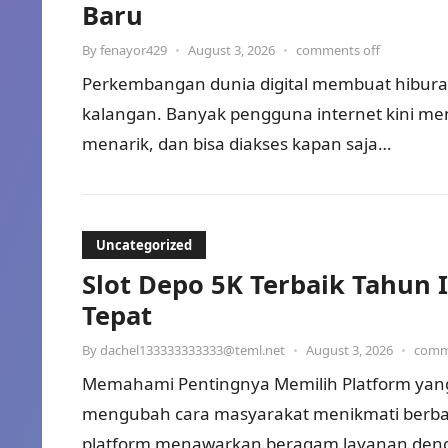
Baru
By
fenayor429
•
August 3, 2026
•
comments off
Perkembangan dunia digital membuat hibura
kalangan. Banyak pengguna internet kini men
menarik, dan bisa diakses kapan saja…
Uncategorized
Slot Depo 5K Terbaik Tahun 
Tepat
By
dachel133333333333@teml.net
•
August 3, 2026
•
comm
Memahami Pentingnya Memilih Platform yang 
mengubah cara masyarakat menikmati berbaga
platform menawarkan beragam layanan deng