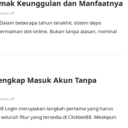
Simak Keunggulan dan Manfaatnya
ents off
 Dalam beberapa tahun terakhir, sistem depo
ermainan slot online. Bukan tanpa alasan, nominal
 Lengkap Masuk Akun Tanpa
ents off
88 Login merupakan langkah pertama yang harus
luruh fitur yang tersedia di Clickbet88. Meskipun