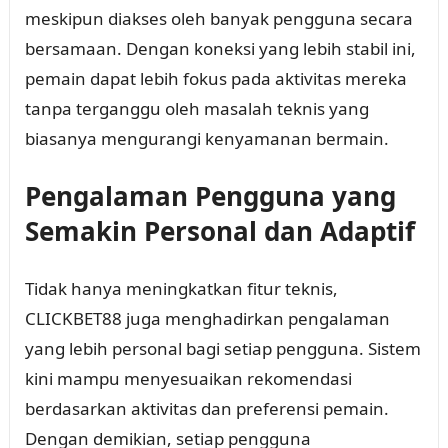
meskipun diakses oleh banyak pengguna secara
bersamaan. Dengan koneksi yang lebih stabil ini,
pemain dapat lebih fokus pada aktivitas mereka
tanpa terganggu oleh masalah teknis yang
biasanya mengurangi kenyamanan bermain.
Pengalaman Pengguna yang
Semakin Personal dan Adaptif
Tidak hanya meningkatkan fitur teknis,
CLICKBET88 juga menghadirkan pengalaman
yang lebih personal bagi setiap pengguna. Sistem
kini mampu menyesuaikan rekomendasi
berdasarkan aktivitas dan preferensi pemain.
Dengan demikian, setiap pengguna