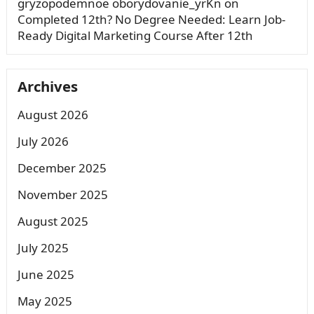
gryzopodemnoe oborydovanie_yrKn
on
Completed 12th? No Degree Needed: Learn Job-
Ready Digital Marketing Course After 12th
Archives
August 2026
July 2026
December 2025
November 2025
August 2025
July 2025
June 2025
May 2025