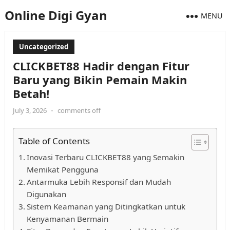
Online Digi Gyan
MENU
Uncategorized
CLICKBET88 Hadir dengan Fitur
Baru yang Bikin Pemain Makin
Betah!
July 3, 2026
•
comments off
Table of Contents
Inovasi Terbaru CLICKBET88 yang Semakin
Memikat Pengguna
Antarmuka Lebih Responsif dan Mudah
Digunakan
Sistem Keamanan yang Ditingkatkan untuk
Kenyamanan Bermain