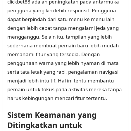
clickbet88
adalah peningkatan pada antarmuka
pengguna yang kini lebih responsif. Pengguna
dapat berpindah dari satu menu ke menu lain
dengan lebih cepat tanpa mengalami jeda yang
mengganggu. Selain itu, tampilan yang lebih
sederhana membuat pemain baru lebih mudah
memahami fitur yang tersedia. Dengan
penggunaan warna yang lebih nyaman di mata
serta tata letak yang rapi, pengalaman navigasi
menjadi lebih intuitif. Hal ini tentu membantu
pemain untuk fokus pada aktivitas mereka tanpa
harus kebingungan mencari fitur tertentu.
Sistem Keamanan yang
Ditingkatkan untuk