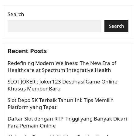
permainan slot online. Khususnya, situs slot…
Search
Search
Recent Posts
Redefining Modern Wellness: The New Era of
Healthcare at Spectrum Integrative Health
SLOT JOKER : Joker123 Destinasi Game Online
Khusus Member Baru
Slot Depo 5K Terbaik Tahun Ini: Tips Memilih
Platform yang Tepat
Daftar Slot dengan RTP Tinggi yang Banyak Dicari
Para Pemain Online