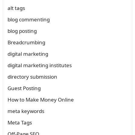
alt tags
blog commenting
blog posting
Breadcrumbing
digital marketing
digital marketing institutes
directory submission
Guest Posting
How to Make Money Online
meta keywords
Meta Tags
Off-Page SEO