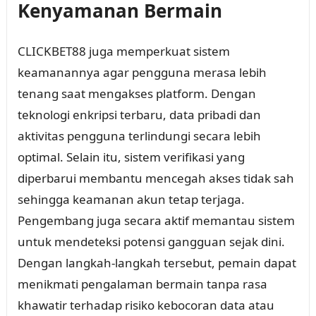
Kenyamanan Bermain
CLICKBET88 juga memperkuat sistem
keamanannya agar pengguna merasa lebih
tenang saat mengakses platform. Dengan
teknologi enkripsi terbaru, data pribadi dan
aktivitas pengguna terlindungi secara lebih
optimal. Selain itu, sistem verifikasi yang
diperbarui membantu mencegah akses tidak sah
sehingga keamanan akun tetap terjaga.
Pengembang juga secara aktif memantau sistem
untuk mendeteksi potensi gangguan sejak dini.
Dengan langkah-langkah tersebut, pemain dapat
menikmati pengalaman bermain tanpa rasa
khawatir terhadap risiko kebocoran data atau