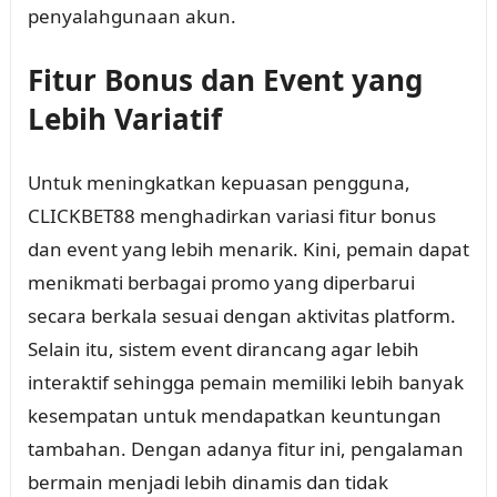
penyalahgunaan akun.
Fitur Bonus dan Event yang
Lebih Variatif
Untuk meningkatkan kepuasan pengguna,
CLICKBET88 menghadirkan variasi fitur bonus
dan event yang lebih menarik. Kini, pemain dapat
menikmati berbagai promo yang diperbarui
secara berkala sesuai dengan aktivitas platform.
Selain itu, sistem event dirancang agar lebih
interaktif sehingga pemain memiliki lebih banyak
kesempatan untuk mendapatkan keuntungan
tambahan. Dengan adanya fitur ini, pengalaman
bermain menjadi lebih dinamis dan tidak