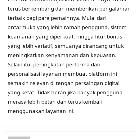
terus berkembang dan memberikan pengalaman
terbaik bagi para pemainnya. Mulai dari
antarmuka yang lebih ramah pengguna, sistem
keamanan yang diperkuat, hingga fitur bonus
yang lebih variatif, semuanya dirancang untuk
meningkatkan kenyamanan dan kepuasan.
Selain itu, peningkatan performa dan
personalisasi layanan membuat platform ini
semakin relevan di tengah persaingan digital
yang ketat. Tidak heran jika banyak pengguna
merasa lebih betah dan terus kembali
menggunakan layanan ini.