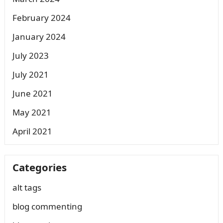
February 2024
January 2024
July 2023
July 2021
June 2021
May 2021
April 2021
Categories
alt tags
blog commenting