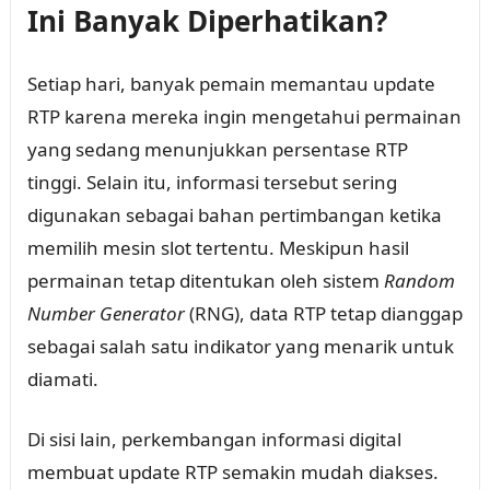
Ini Banyak Diperhatikan?
Setiap hari, banyak pemain memantau update
RTP karena mereka ingin mengetahui permainan
yang sedang menunjukkan persentase RTP
tinggi. Selain itu, informasi tersebut sering
digunakan sebagai bahan pertimbangan ketika
memilih mesin slot tertentu. Meskipun hasil
permainan tetap ditentukan oleh sistem
Random
Number Generator
(RNG), data RTP tetap dianggap
sebagai salah satu indikator yang menarik untuk
diamati.
Di sisi lain, perkembangan informasi digital
membuat update RTP semakin mudah diakses.