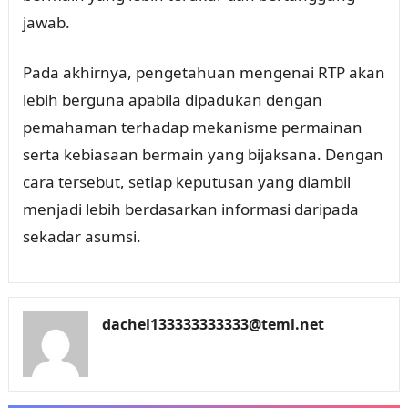
jawab.
Pada akhirnya, pengetahuan mengenai RTP akan
lebih berguna apabila dipadukan dengan
pemahaman terhadap mekanisme permainan
serta kebiasaan bermain yang bijaksana. Dengan
cara tersebut, setiap keputusan yang diambil
menjadi lebih berdasarkan informasi daripada
sekadar asumsi.
dachel133333333333@teml.net