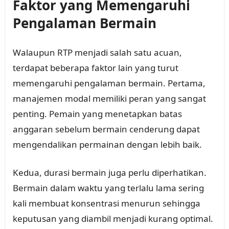
Faktor yang Memengaruhi
Pengalaman Bermain
Walaupun RTP menjadi salah satu acuan,
terdapat beberapa faktor lain yang turut
memengaruhi pengalaman bermain. Pertama,
manajemen modal memiliki peran yang sangat
penting. Pemain yang menetapkan batas
anggaran sebelum bermain cenderung dapat
mengendalikan permainan dengan lebih baik.
Kedua, durasi bermain juga perlu diperhatikan.
Bermain dalam waktu yang terlalu lama sering
kali membuat konsentrasi menurun sehingga
keputusan yang diambil menjadi kurang optimal.