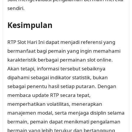
sendiri.
Kesimpulan
RTP Slot Hari Ini dapat menjadi referensi yang
bermanfaat bagi pemain yang ingin memahami
karakteristik berbagai permainan slot online.
Akan tetapi, informasi tersebut sebaiknya
dipahami sebagai indikator statistik, bukan
sebagai penentu hasil setiap putaran. Dengan
membaca update RTP secara tepat,
memperhatikan volatilitas, menerapkan
manajemen modal, serta menjaga disiplin selama
bermain, pemain dapat menikmati pengalaman
bermain yang lebih terukur dan bertanggung