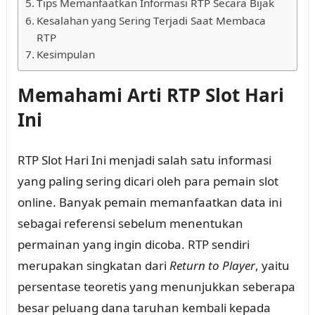
Tips Memanfaatkan Informasi RTP Secara Bijak
Kesalahan yang Sering Terjadi Saat Membaca
RTP
Kesimpulan
Memahami Arti RTP Slot Hari
Ini
RTP Slot Hari Ini menjadi salah satu informasi
yang paling sering dicari oleh para pemain slot
online. Banyak pemain memanfaatkan data ini
sebagai referensi sebelum menentukan
permainan yang ingin dicoba. RTP sendiri
merupakan singkatan dari
Return to Player
, yaitu
persentase teoretis yang menunjukkan seberapa
besar peluang dana taruhan kembali kepada