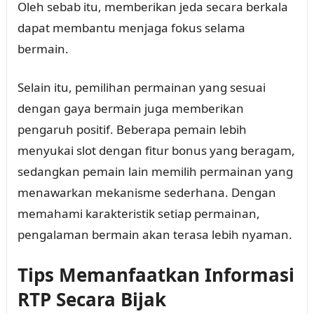
Oleh sebab itu, memberikan jeda secara berkala
dapat membantu menjaga fokus selama
bermain.
Selain itu, pemilihan permainan yang sesuai
dengan gaya bermain juga memberikan
pengaruh positif. Beberapa pemain lebih
menyukai slot dengan fitur bonus yang beragam,
sedangkan pemain lain memilih permainan yang
menawarkan mekanisme sederhana. Dengan
memahami karakteristik setiap permainan,
pengalaman bermain akan terasa lebih nyaman.
Tips Memanfaatkan Informasi
RTP Secara Bijak