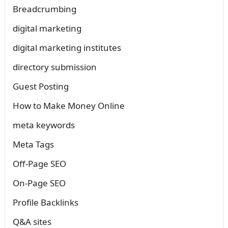
Breadcrumbing
digital marketing
digital marketing institutes
directory submission
Guest Posting
How to Make Money Online
meta keywords
Meta Tags
Off-Page SEO
On-Page SEO
Profile Backlinks
Q&A sites