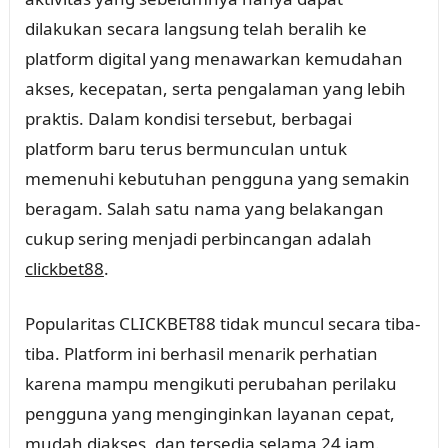
dilakukan secara langsung telah beralih ke
platform digital yang menawarkan kemudahan
akses, kecepatan, serta pengalaman yang lebih
praktis. Dalam kondisi tersebut, berbagai
platform baru terus bermunculan untuk
memenuhi kebutuhan pengguna yang semakin
beragam. Salah satu nama yang belakangan
cukup sering menjadi perbincangan adalah
clickbet88
.
Popularitas CLICKBET88 tidak muncul secara tiba-
tiba. Platform ini berhasil menarik perhatian
karena mampu mengikuti perubahan perilaku
pengguna yang menginginkan layanan cepat,
mudah diakses, dan tersedia selama 24 jam.