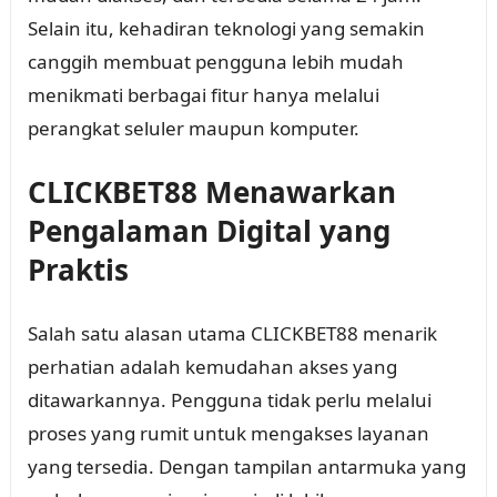
Selain itu, kehadiran teknologi yang semakin
canggih membuat pengguna lebih mudah
menikmati berbagai fitur hanya melalui
perangkat seluler maupun komputer.
CLICKBET88 Menawarkan
Pengalaman Digital yang
Praktis
Salah satu alasan utama CLICKBET88 menarik
perhatian adalah kemudahan akses yang
ditawarkannya. Pengguna tidak perlu melalui
proses yang rumit untuk mengakses layanan
yang tersedia. Dengan tampilan antarmuka yang