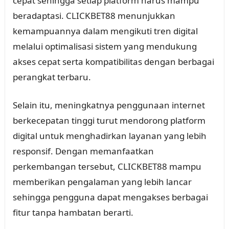
cepat sehingga setiap platform harus mampu
beradaptasi. CLICKBET88 menunjukkan
kemampuannya dalam mengikuti tren digital
melalui optimalisasi sistem yang mendukung
akses cepat serta kompatibilitas dengan berbagai
perangkat terbaru.
Selain itu, meningkatnya penggunaan internet
berkecepatan tinggi turut mendorong platform
digital untuk menghadirkan layanan yang lebih
responsif. Dengan memanfaatkan
perkembangan tersebut, CLICKBET88 mampu
memberikan pengalaman yang lebih lancar
sehingga pengguna dapat mengakses berbagai
fitur tanpa hambatan berarti.