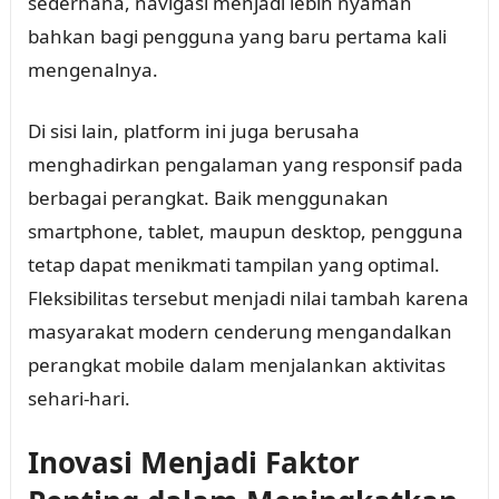
sederhana, navigasi menjadi lebih nyaman
bahkan bagi pengguna yang baru pertama kali
mengenalnya.
Di sisi lain, platform ini juga berusaha
menghadirkan pengalaman yang responsif pada
berbagai perangkat. Baik menggunakan
smartphone, tablet, maupun desktop, pengguna
tetap dapat menikmati tampilan yang optimal.
Fleksibilitas tersebut menjadi nilai tambah karena
masyarakat modern cenderung mengandalkan
perangkat mobile dalam menjalankan aktivitas
sehari-hari.
Inovasi Menjadi Faktor