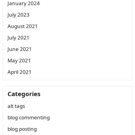
January 2024
July 2023
August 2021
July 2021
June 2021
May 2021
April 2021
Categories
alt tags
blog commenting
blog posting