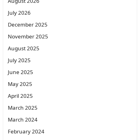
August 2026
July 2026
December 2025
November 2025
August 2025
July 2025
June 2025
May 2025
April 2025
March 2025
March 2024
February 2024