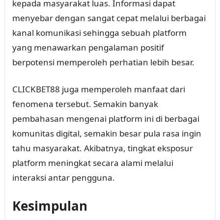
kepada masyarakat luas. Informasi dapat
menyebar dengan sangat cepat melalui berbagai
kanal komunikasi sehingga sebuah platform
yang menawarkan pengalaman positif
berpotensi memperoleh perhatian lebih besar.
CLICKBET88 juga memperoleh manfaat dari
fenomena tersebut. Semakin banyak
pembahasan mengenai platform ini di berbagai
komunitas digital, semakin besar pula rasa ingin
tahu masyarakat. Akibatnya, tingkat eksposur
platform meningkat secara alami melalui
interaksi antar pengguna.
Kesimpulan