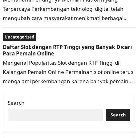
Terpercaya Perkembangan teknologi digital telah
mengubah cara masyarakat menikmati berbagai
bentuk hiburan secara daring. Saat ini, banyak
platform menawarkan beragam layanan dengan
Uncategorized
fitur…
Daftar Slot dengan RTP Tinggi yang Banyak Dicari
Para Pemain Online
Mengenal Popularitas Slot dengan RTP Tinggi di
Kalangan Pemain Online Permainan slot online terus
mengalami perkembangan karena banyak pemain
mencari pengalaman bermain yang menarik, praktis,
dan penuh variasi….
Search
Search