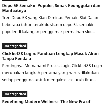
Depo 5K Semakin Populer, Simak Keunggulan dan
Manfaatnya
Tren Depo 5K yang Kian Diminati Pemain Slot Dalam
beberapa tahun terakhir, sistem depo 5k semakin
populer di kalangan penggemar permainan slot
online. Bukan tanpa alasan, nominal deposit yang…
Uncategorized
Clickbet88 Login: Panduan Lengkap Masuk Akun
Tanpa Kendala
Pentingnya Memahami Proses Login Clickbet88 Login
merupakan langkah pertama yang harus dilakukan
setiap pengguna untuk mengakses seluruh fitur
yang tersedia di Clickbet88. Meskipun terlihat
sederhana, proses masuk ke…
Uncategorized
Redefining Modern Wellness: The New Era of