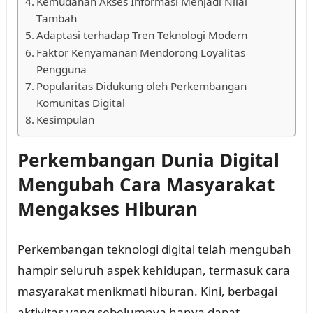
Kemudahan Akses Informasi Menjadi Nilai
Tambah
Adaptasi terhadap Tren Teknologi Modern
Faktor Kenyamanan Mendorong Loyalitas
Pengguna
Popularitas Didukung oleh Perkembangan
Komunitas Digital
Kesimpulan
Perkembangan Dunia Digital
Mengubah Cara Masyarakat
Mengakses Hiburan
Perkembangan teknologi digital telah mengubah
hampir seluruh aspek kehidupan, termasuk cara
masyarakat menikmati hiburan. Kini, berbagai
aktivitas yang sebelumnya hanya dapat