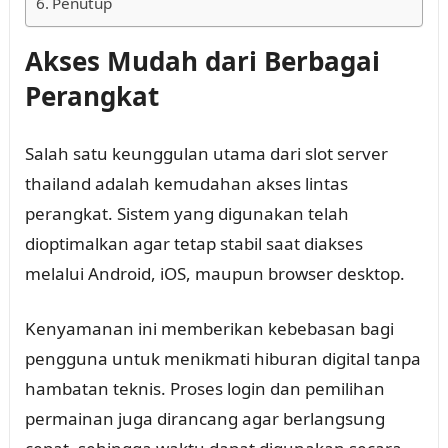
Penutup
Akses Mudah dari Berbagai
Perangkat
Salah satu keunggulan utama dari slot server
thailand adalah kemudahan akses lintas
perangkat. Sistem yang digunakan telah
dioptimalkan agar tetap stabil saat diakses
melalui Android, iOS, maupun browser desktop.
Kenyamanan ini memberikan kebebasan bagi
pengguna untuk menikmati hiburan digital tanpa
hambatan teknis. Proses login dan pemilihan
permainan juga dirancang agar berlangsung