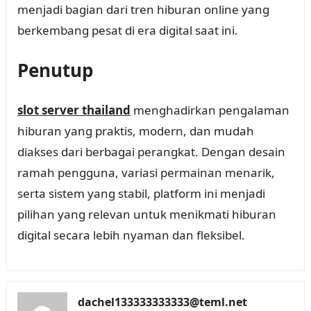
menjadi bagian dari tren hiburan online yang
berkembang pesat di era digital saat ini.
Penutup
slot server thailand
menghadirkan pengalaman
hiburan yang praktis, modern, dan mudah
diakses dari berbagai perangkat. Dengan desain
ramah pengguna, variasi permainan menarik,
serta sistem yang stabil, platform ini menjadi
pilihan yang relevan untuk menikmati hiburan
digital secara lebih nyaman dan fleksibel.
dachel133333333333@teml.net