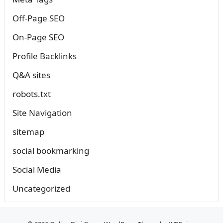
Off-Page SEO
On-Page SEO
Profile Backlinks
Q&A sites
robots.txt
Site Navigation
sitemap
social bookmarking
Social Media
Uncategorized