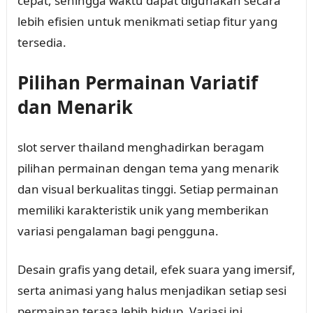
cepat, sehingga waktu dapat digunakan secara
lebih efisien untuk menikmati setiap fitur yang
tersedia.
Pilihan Permainan Variatif
dan Menarik
slot server thailand menghadirkan beragam
pilihan permainan dengan tema yang menarik
dan visual berkualitas tinggi. Setiap permainan
memiliki karakteristik unik yang memberikan
variasi pengalaman bagi pengguna.
Desain grafis yang detail, efek suara yang imersif,
serta animasi yang halus menjadikan setiap sesi
permainan terasa lebih hidup. Variasi ini