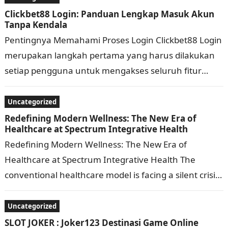
Clickbet88 Login: Panduan Lengkap Masuk Akun
Tanpa Kendala
Pentingnya Memahami Proses Login Clickbet88 Login
merupakan langkah pertama yang harus dilakukan
setiap pengguna untuk mengakses seluruh fitur
yang tersedia di Clickbet88. Meskipun terlihat
sederhana, proses masuk ke…
Uncategorized
Redefining Modern Wellness: The New Era of
Healthcare at Spectrum Integrative Health
Redefining Modern Wellness: The New Era of
Healthcare at Spectrum Integrative Health The
conventional healthcare model is facing a silent crisis.
For years, patients dealing with chronic fatigue,…
Uncategorized
SLOT JOKER : Joker123 Destinasi Game Online