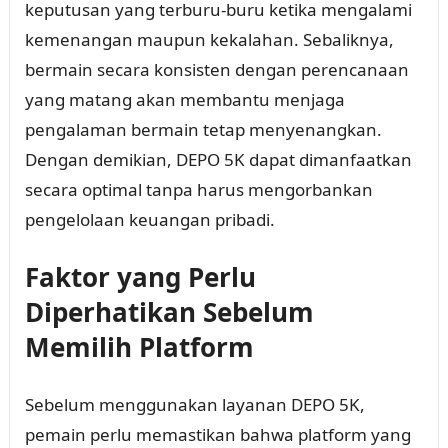
keputusan yang terburu-buru ketika mengalami
kemenangan maupun kekalahan. Sebaliknya,
bermain secara konsisten dengan perencanaan
yang matang akan membantu menjaga
pengalaman bermain tetap menyenangkan.
Dengan demikian, DEPO 5K dapat dimanfaatkan
secara optimal tanpa harus mengorbankan
pengelolaan keuangan pribadi.
Faktor yang Perlu
Diperhatikan Sebelum
Memilih Platform
Sebelum menggunakan layanan DEPO 5K,
pemain perlu memastikan bahwa platform yang