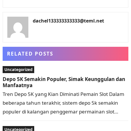
dachel133333333333@teml.net
RELATED POSTS
Uncategorized
Depo 5K Semakin Populer, Simak Keunggulan dan
Manfaatnya
Tren Depo 5K yang Kian Diminati Pemain Slot Dalam
beberapa tahun terakhir, sistem depo 5k semakin
populer di kalangan penggemar permainan slot
online. Bukan tanpa alasan, nominal deposit yang…
Uncategorized