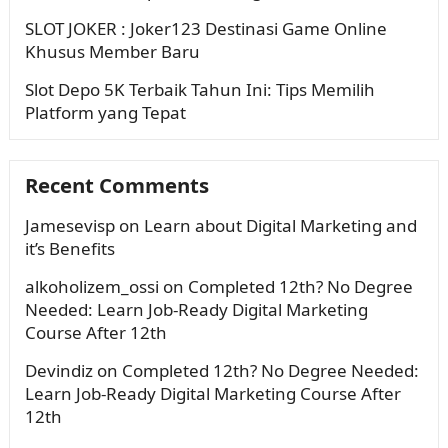
SLOT JOKER : Joker123 Destinasi Game Online
Khusus Member Baru
Slot Depo 5K Terbaik Tahun Ini: Tips Memilih
Platform yang Tepat
Recent Comments
Jamesevisp
on
Learn about Digital Marketing and
it’s Benefits
alkoholizem_ossi
on
Completed 12th? No Degree
Needed: Learn Job-Ready Digital Marketing
Course After 12th
Devindiz
on
Completed 12th? No Degree Needed:
Learn Job-Ready Digital Marketing Course After
12th