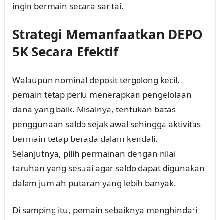
ingin bermain secara santai.
Strategi Memanfaatkan DEPO
5K Secara Efektif
Walaupun nominal deposit tergolong kecil,
pemain tetap perlu menerapkan pengelolaan
dana yang baik. Misalnya, tentukan batas
penggunaan saldo sejak awal sehingga aktivitas
bermain tetap berada dalam kendali.
Selanjutnya, pilih permainan dengan nilai
taruhan yang sesuai agar saldo dapat digunakan
dalam jumlah putaran yang lebih banyak.
Di samping itu, pemain sebaiknya menghindari