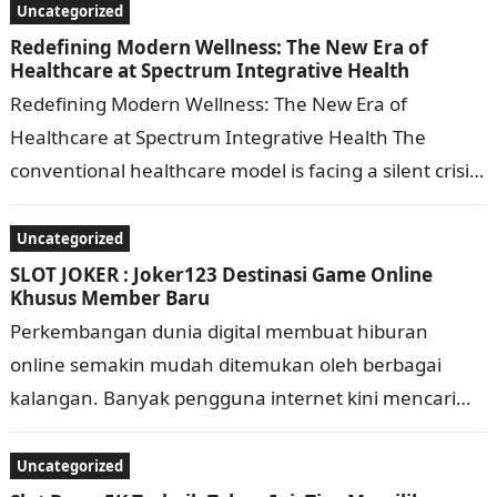
sederhana, proses masuk ke…
Uncategorized
Redefining Modern Wellness: The New Era of
Healthcare at Spectrum Integrative Health
Redefining Modern Wellness: The New Era of
Healthcare at Spectrum Integrative Health The
conventional healthcare model is facing a silent crisis.
For years, patients dealing with chronic fatigue,…
Uncategorized
SLOT JOKER : Joker123 Destinasi Game Online
Khusus Member Baru
Perkembangan dunia digital membuat hiburan
online semakin mudah ditemukan oleh berbagai
kalangan. Banyak pengguna internet kini mencari
permainan yang praktis, memiliki tampilan menarik,
dan bisa diakses kapan saja…
Uncategorized