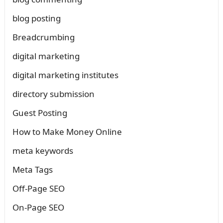
blog posting
Breadcrumbing
digital marketing
digital marketing institutes
directory submission
Guest Posting
How to Make Money Online
meta keywords
Meta Tags
Off-Page SEO
On-Page SEO